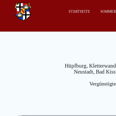
Zum
Inhalt
STARTSEITE
SOMMERF
springen
Hüpfburg, Kletterwand
Neustadt, Bad Kis
Vergünstigt